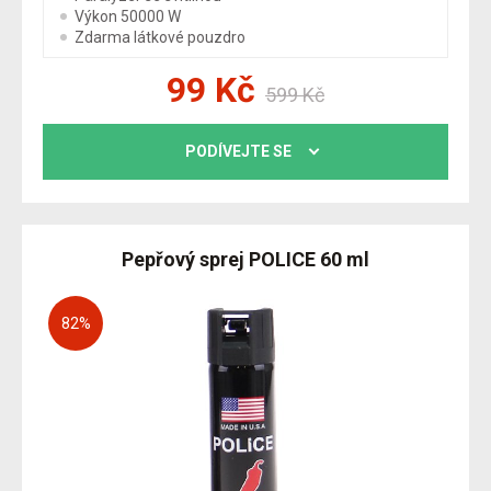
Výkon 50000 W
Zdarma látkové pouzdro
99
Kč
599
Kč
PODÍVEJTE SE
Pepřový sprej POLICE 60 ml
82
%