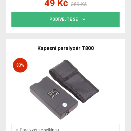
49
Kč
389
Kč
PODÍVEJTE SE
Kapesní paralyzér T800
83
%
Paralyzér se svítilnou