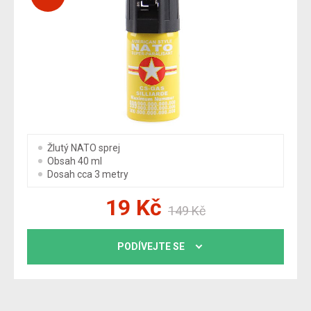
Žlutý NATO sprej
Obsah 40 ml
Dosah cca 3 metry
19
Kč
149
Kč
PODÍVEJTE SE