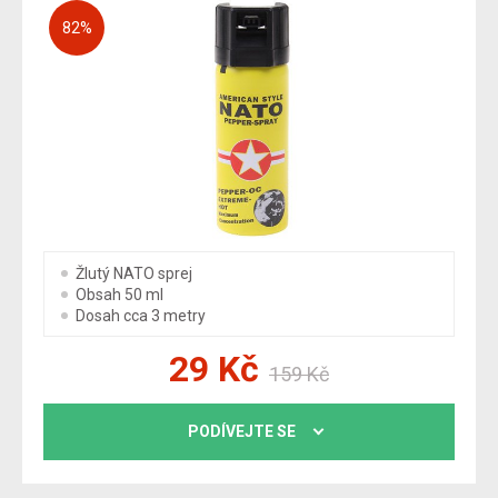
82
%
Žlutý NATO sprej
Obsah 50 ml
Dosah cca 3 metry
29
Kč
159
Kč
PODÍVEJTE SE